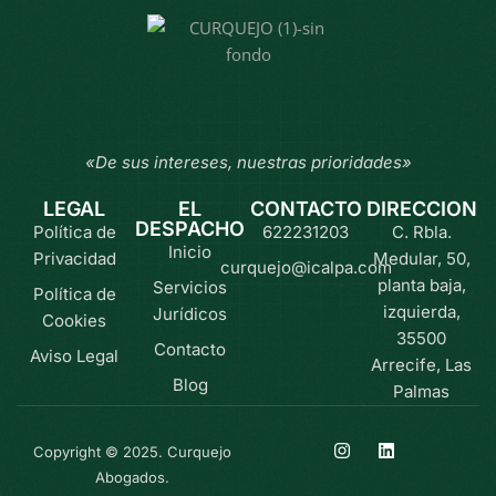
«De sus intereses, nuestras prioridades»
LEGAL
EL
CONTACTO
DIRECCION
DESPACHO
Política de
622231203
C. Rbla.
Inicio
Privacidad
Medular, 50,
curquejo@icalpa.com
planta baja,
Servicios
Política de
izquierda,
Jurídicos
Cookies
35500
Contacto
Aviso Legal
Arrecife, Las
Blog
Palmas
Copyright © 2025. Curquejo
Abogados.