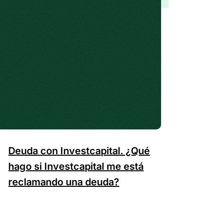
Deuda con Investcapital. ¿Qué
hago si Investcapital me está
reclamando una deuda?