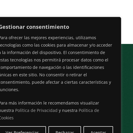
Gestionar consentimiento
Para ofrecer las mejores experiencias, utilizamos
tecnologías como las cookies para almacenar y/o acceder
a la información del dispositivo. El consentimiento de
estas tecnologías nos permitirá procesar datos como el
comportamiento de navegación o las identificaciones
únicas en este sitio. No consentir o retirar el
CTO
DIRECCION
consentimiento, puede afectar a ciertas características y
3
C. Rbla. Medular, 50, planta
funciones.
baja, izquierda, 35500 Arrecife,
icalpa.com
Las Palmas
Para más información le recomendamos visualizar
nuestra
Política de Privacidad
y nuestra
Política de
Cookies
Ver Preferencias
Rechazar
Aceptar