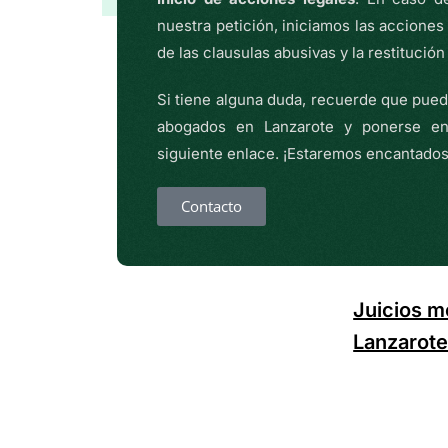
nuestra petición, iniciamos las acciones 
de las clausulas abusivas y la restitució
Si tiene alguna duda, recuerde que pue
abogados en Lanzarote y ponerse en
siguiente enlace. ¡Estaremos encantados
Contacto
tal. ¿Qué
Juicios m
 me está
Lanzarote:
a?