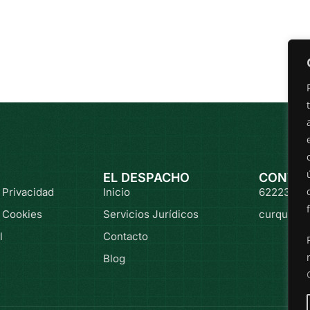
EL DESPACHO
CONTA
e Privacidad
Inicio
62223120
e Cookies
Servicios Jurídicos
curquejo@
l
Contacto
Blog